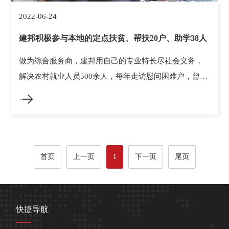
2022-06-24
建邦积极参与本地的定点扶贫、帮扶20户、助学38人
做为综合服务商，建邦用自己的专业特长尽社会义务，
解决农村就业人员500余人，每年走访慰问困难户，曾多
次捐建乡村公路、城市公共厕所、学校避雷设施。2013
年-2020年积极参与本地的定点扶贫、帮扶20户、助学38
人。2021年纳税建筑行业第一 樟树市排名16名。...
首页
上一页
1
下一页
尾页
快捷导航