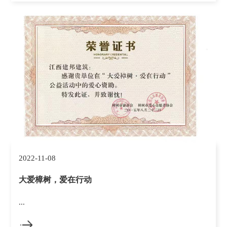
2022-11-08
大爱樟树，爱在行动
...