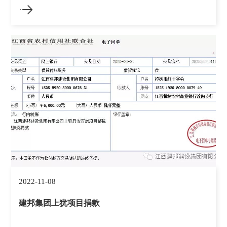
2022-11-08
建邦集团上犹项目捐款
...