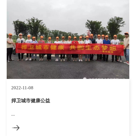
2022-11-08
捍卫城市健康公益
...