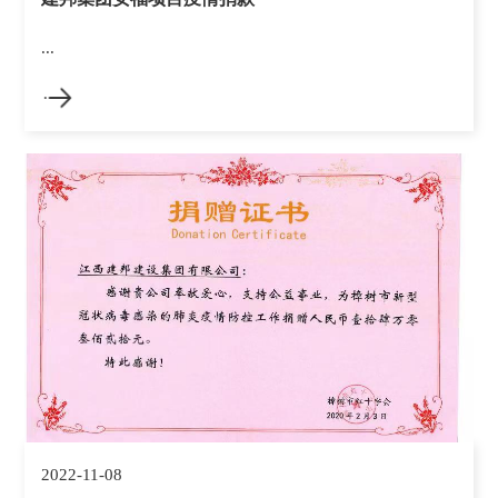
...
2022-11-08