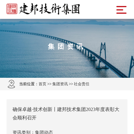
集团资讯
当前位置：
首页
>>
集团资讯
>>
社会责任
确保卓越·技术创新丨建邦技术集团2023年度表彰大
会顺利召开
资讯类别：集团动态