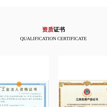
资质
证书
QUALIFICATION CERTIFICATE