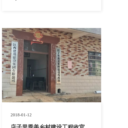
位于修水县洪坑河，包括新建污水提升泵站
一座，以及铺设DN350污水压力管道291
米，铺设DN500污水管道1975米，造价一
千余万元。修水县洪坑河污水收集管道建设
工程建成后，将大大改善环境现状，提高居
民生...
2018-01-12
店子里秀美乡村建设工程收官在