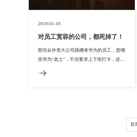
2018-01-10
对员工宽容的公司，都死掉了！
那些从外资大公司跳槽来华为的员工，曾嘲
笑华为“老土”，不但要求上下班打卡，还在
出差上实行低标准的消费制度。但任正非始
终坚持这些严格制度。最近我招聘了一个新
人，我问了他一些他之前公司情况，做的都
是非常大的客户，也很有价值，他也说他们
公司福利非常的好，对员工也宽容。但我最
后问他为什么那么好的公司却要选择...
首